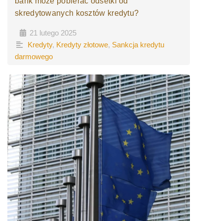
bank może pobierać odsetki od
skredytowanych kosztów kredytu?
21 lutego 2025
•
•
Kredyty
,
Kredyty złotowe
,
Sankcja kredytu
darmowego