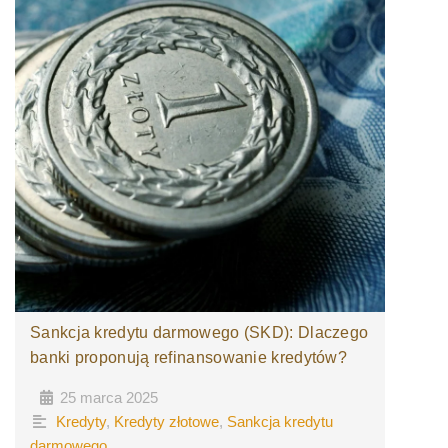
Sankcja kredytu darmowego (SKD): Dlaczego
banki proponują refinansowanie kredytów?
25 marca 2025
•
•
Kredyty
,
Kredyty złotowe
,
Sankcja kredytu
darmowego