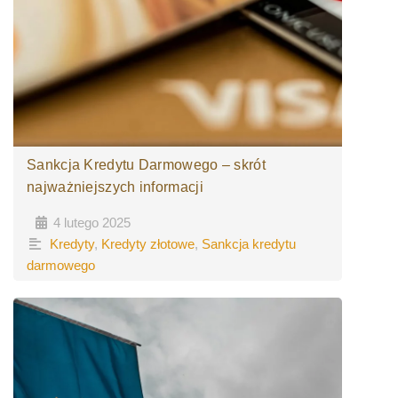
Sankcja Kredytu Darmowego – skrót
najważniejszych informacji
4 lutego 2025
•
•
Kredyty
,
Kredyty złotowe
,
Sankcja kredytu
darmowego