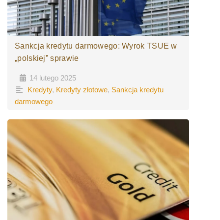
Sankcja kredytu darmowego: Wyrok TSUE w
„polskiej” sprawie
14 lutego 2025
•
•
Kredyty
,
Kredyty złotowe
,
Sankcja kredytu
darmowego