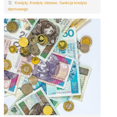
Kredyty
,
Kredyty złotowe
,
Sankcja kredytu
darmowego