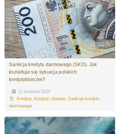
Sankcja kredytu darmowego (SKD). Jak
kształtuje się sytuacja polskich
kredytobiorców?
11 kwietnia 2025
•
•
Kredyty
,
Kredyty złotowe
,
Sankcja kredytu
darmowego