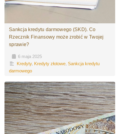
Sankcja kredytu darmowego (SKD). Co
Rzecznik Finansowy może zrobić w Twojej
sprawie?
6 maja 2025
•
•
Kredyty
,
Kredyty złotowe
,
Sankcja kredytu
darmowego