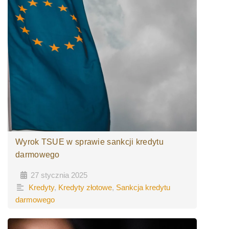
Wyrok TSUE w sprawie sankcji kredytu
darmowego
27 stycznia 2025
•
•
Kredyty
,
Kredyty złotowe
,
Sankcja kredytu
darmowego