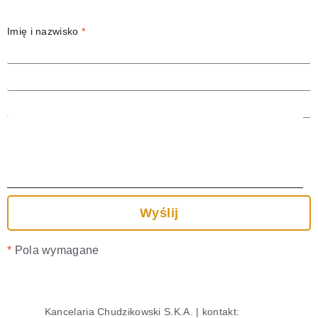
Imię i nazwisko
*
Adres email
*
Temat
Treść wiadomości
*
Pola wymagane
Kancelaria Chudzikowski S.K.A. | kontakt: