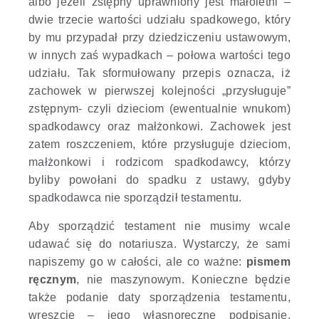
albo jeżeli zstępny uprawniony jest małoletni –
dwie trzecie wartości udziału spadkowego, który
by mu przypadał przy dziedziczeniu ustawowym,
w innych zaś wypadkach – połowa wartości tego
udziału. Tak sformułowany przepis oznacza, iż
zachowek w pierwszej kolejności „przysługuje”
zstępnym- czyli dzieciom (ewentualnie wnukom)
spadkodawcy oraz małżonkowi. Zachowek jest
zatem roszczeniem, które przysługuje dzieciom,
małżonkowi i rodzicom spadkodawcy, którzy
byliby powołani do spadku z ustawy, gdyby
spadkodawca nie sporządził testamentu.
Aby sporządzić testament nie musimy wcale
udawać się do notariusza. Wystarczy, że sami
napiszemy go w całości, ale co ważne:
pismem
ręcznym
, nie maszynowym. Konieczne będzie
także podanie daty sporządzenia testamentu,
wreszcie – jego własnoręczne podpisanie.