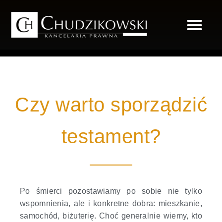
FUNDACJA RO
ZAKRES USŁUG
Czy warto sporządzić
testament?
Po śmierci pozostawiamy po sobie nie tylko
wspomnienia, ale i konkretne dobra: mieszkanie,
samochód, biżuterię. Choć generalnie wiemy, kto