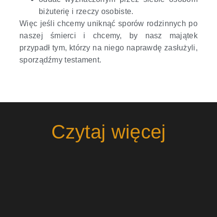
biżuterię i rzeczy osobiste.
Więc jeśli chcemy uniknąć sporów rodzinnych po
naszej śmierci i chcemy, by nasz majątek
przypadł tym, którzy na niego naprawdę zasłużyli,
sporządźmy testament.
Czytaj więcej