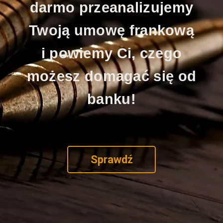
darmo przeanalizujemy
Twoją umowę frankową
i powiemy Ci, czego
możesz domagać się od
banku!
Sprawdź