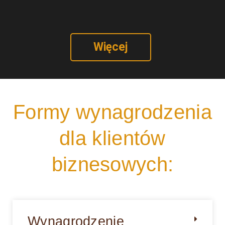
Więcej
Formy wynagrodzenia
dla klientów
biznesowych:
Wynagrodzenie