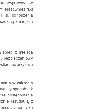
które wypracował w
 jest również fakt
 (tj. ponoszenia
ciekają z miejsca
 zbiegł z miejsca
 Ubezpieczeniowy
ystkie towarzystwa
ącznie w zakresie
tyczny sposób jak
odze postępowania
sznie rezygnują z
dośćuczynienia za