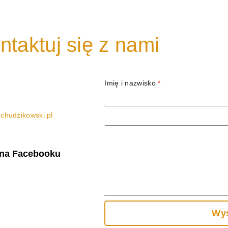
ntaktuj się z nami
Imię i nazwisko
*
Adres email
*
chudzikowski.pl
Temat
Treść wiadomości
 na Facebooku