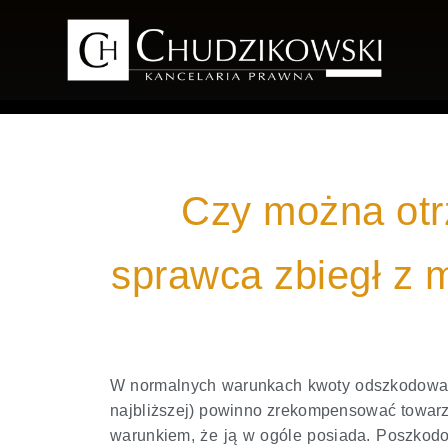
Czy można otr
sprawca zbiegł z 
W normalnych warunkach kwoty odszkodowań 
najbliższej) powinno zrekompensować towarz
warunkiem, że ją w ogóle posiada. Poszkodo