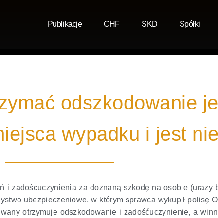
Publikacje
CHF
SKD
Spółki
zymać odszkodowanie je
miejsca wypadku i jest n
i zadośćuczynienia za doznaną szkodę na osobie (urazy 
ystwo ubezpieczeniowe, w którym sprawca wykupił polisę O
wany otrzymuje odszkodowanie i zadośćuczynienie, a winny