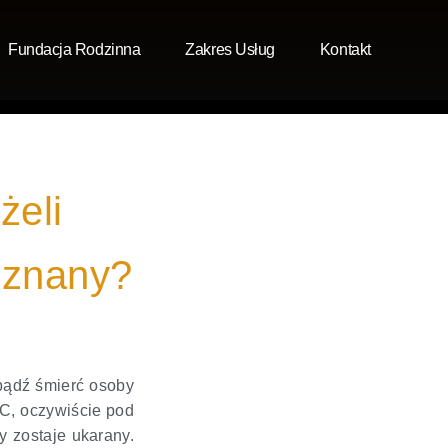
Fundacja Rodzinna
Zakres Usług
Kontakt
żeli
ieznany?
bądź śmierć osoby
C, oczywiście pod
 zostaje ukarany.