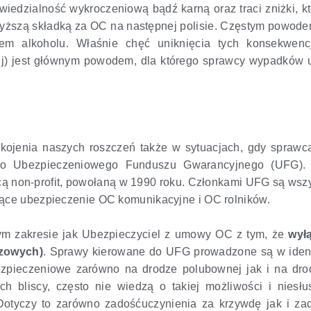
wiedzialność wykroczeniową bądź karną oraz traci zniżki, 
wyższą składką za OC na następnej polisie. Częstym powodem
 alkoholu. Właśnie chęć uniknięcia tych konsekwencji
ej) jest głównym powodem, dla którego sprawcy wypadków u
kojenia naszych roszczeń także w sytuacjach, gdy sprawca
do Ubezpieczeniowego Funduszu Gwarancyjnego (UFG).
ącą non-profit, powołaną w 1990 roku. Członkami UFG są wsz
jące ubezpieczenie OC komunikacyjne i OC rolników.
m zakresie jak Ubezpieczyciel z umowy OC z tym, że
wył
czowych)
. Sprawy kierowane do UFG prowadzone są w iden
zpieczeniowe zarówno na drodze polubownej jak i na dr
 bliscy, często nie wiedzą o takiej możliwości i niesłu
Dotyczy to zarówno zadośćuczynienia za krzywdę jak i za