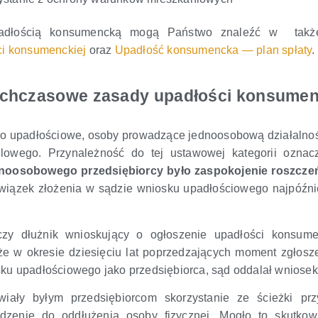
padłością konsumencką mogą Państwo znaleźć w
tak
ci konsumenckiej
oraz
Upadłość konsumencka — plan spłaty
.
chczasowe zasady upadłości konsumen
wo upadłościowe, osoby prowadzące jednoosobową działalno
dlowego. Przynależność do tej ustawowej kategorii ozna
osobowego przedsiębiorcy było zaspokojenie roszczeń 
ązek złożenia w sądzie wniosku upadłościowego najpóźniej t
y dłużnik wnioskujący o ogłoszenie upadłości konsumenc
e w okresie dziesięciu lat poprzedzających moment zgłosz
u upadłościowego jako przedsiębiorca, sąd oddalał wniosek
liwiały byłym przedsiębiorcom skorzystanie ze ścieżki p
zenie do oddłużenia osoby fizycznej. Mogło to skutkow