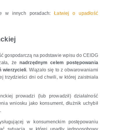
że w innych poradach:
Łatwiej o upadłość
ckiej
ść gospodarczą na podstawie wpisu do CEIDG
czała, że
nadrzędnym celem postępowania
wierzycieli
.
Wiązało się to z obwarowaniami
rzydzieści dni od chwili, w której zaistniała
kiej prowadzi (lub prowadził) działalność
enia wniosku jako konsument, dłużnik uchybił
.
rzysługującej w konsumenckim postępowaniu
ać sytuacją, w której upadły jednoosobowy