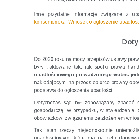
Inne przydatne informacje związane z u
konsumencką
,
Wniosek o ogłoszenie upadłoś
Doty
Do 2020 roku na mocy przepisów ustawy pra
były traktowane tak, jak spółki prawa han
upadłościowego prowadzonego wobec jedno
nakładającymi na przedsiębiorcę prawny obowi
podstawa do ogłoszenia upadłości.
Dotychczas sąd był zobowiązany zbadać cz
gospodarczą. W przypadku, w stwierdzenia, ż
obowiązkowi związanemu ze złożeniem wniosk
Taki stan rzeczy niejednokrotnie uniemoż
upadłościowym, które ma na celu doprowad