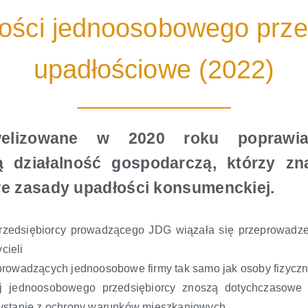
ości jednoosobowego prze
upadłościowe (2022)
elizowane w 2020 roku poprawia 
ziałalność gospodarczą, którzy znal
 zasady upadłości konsumenckiej.
zedsiębiorcy prowadzącego JDG wiązała się przeprowadze
cieli
 prowadzących jednoosobowe firmy tak samo jak osoby fizycz
 jednoosobowego przedsiębiorcy znoszą dotychczasowe ka
zystanie z ochrony warunków mieszkaniowych