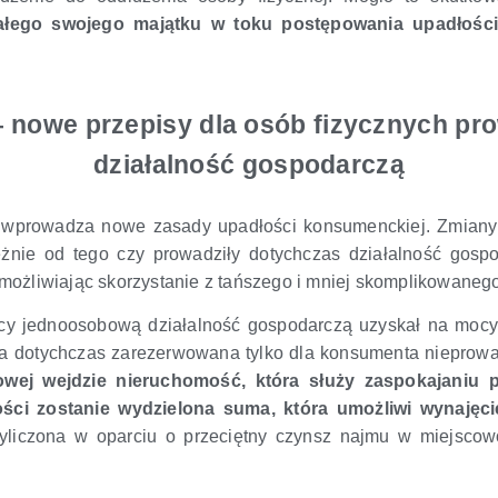
całego swojego majątku w toku postępowania upadłośc
nowe przepisy dla osób fizycznych p
działalność gospodarczą
 wprowadza nowe zasady upadłości konsumenckiej. Zmiany
leżnie od tego czy prowadziły dotychczas działalność gos
umożliwiając skorzystanie z tańszego i mniej skomplikowane
ący jednoosobową działalność gospodarczą uzyskał na moc
a dotychczas zarezerwowana tylko dla konsumenta nieprowad
wej wejdzie nieruchomość, która służy zaspokajaniu p
ości zostanie wydzielona suma, która umożliwi wynajęc
yliczona w oparciu o przeciętny czynsz najmu w miejscow