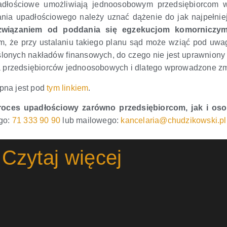
łościowe umożliwiają jednoosobowym przedsiębiorcom we
ia upadłościowego należy uznać dążenie do jak najpełniej
ozwiązaniem od poddania się egzekucjom komorniczym
m, że przy ustalaniu takiego planu sąd może wziąć pod uwag
ślonych nakładów finansowych, do czego nie jest uprawniony
dla przedsiębiorców jednoosobowych i dlatego wprowadzone zm
pna jest pod
tym linkiem
.
roces upadłościowy zarówno przedsiębiorcom, jak i os
ego:
71 333 90 90
lub mailowego:
kancelaria@chudzikowski.pl
Czytaj więcej