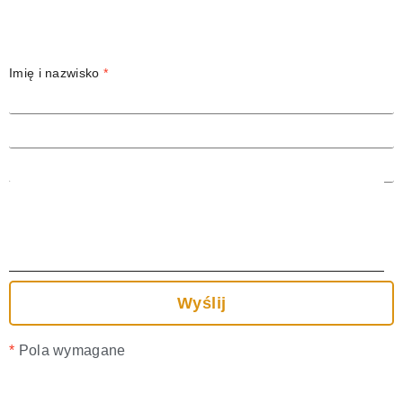
Imię i nazwisko
*
Adres email
*
Temat
Treść wiadomości
*
Pola wymagane