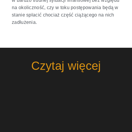
w bardzo trudnej sytuacji finansowej bez względu
na okoliczność, czy w toku postępowania będą w
stanie spłacić chociaż część ciążącego na nich
zadłużenia.
Czytaj więcej