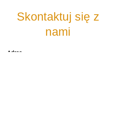
Skontaktuj się z
nami
Adres
Plac Powstańców Śląskich 8/3
53-314 Wrocław
Kontakt
tel:
71 333 90 90
mail:
kancelaria@chudzikowski.pl
Dane do faktury
Kancelaria Chudzikowski S.K.A.