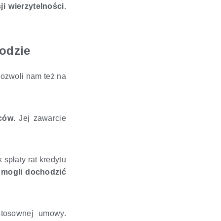
i wierzytelności
.
odzie
Pozwoli nam też na
rców
. Jej zawarcie
spłaty rat kredytu
 mogli dochodzić
stosownej umowy.