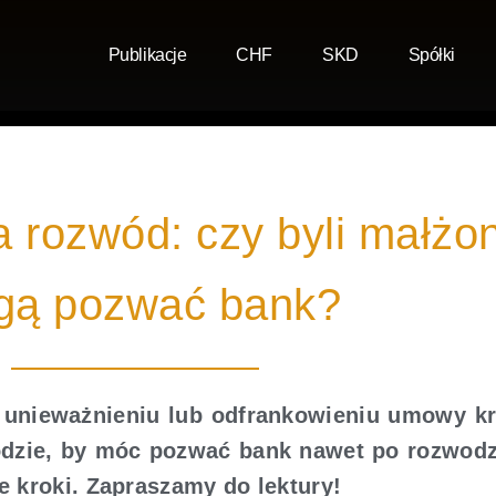
Publikacje
CHF
SKD
Spółki
a rozwód: czy byli małżo
gą pozwać bank?
 unieważnieniu lub odfrankowieniu umowy k
kodzie, by móc pozwać bank nawet po rozwodz
e kroki. Zapraszamy do lektury!