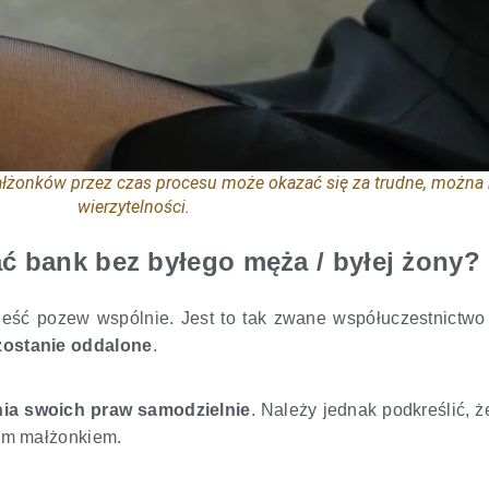
ałżonków przez czas procesu może okazać się za trudne, można
wierzytelności.
 bank bez byłego męża / byłej żony?
ieść pozew wspólnie. Jest to tak zwane współuczestnictw
zostanie oddalone
.
nia swoich praw samodzielnie
. Należy jednak podkreślić, ż
ym małżonkiem.