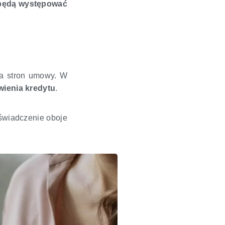
będą występować
la stron umowy. W
wienia kredytu
.
 świadczenie oboje