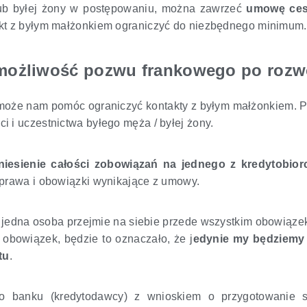
lub byłej żony w postępowaniu, można zawrzeć
umowę cesj
akt z byłym małżonkiem ograniczyć do niezbędnego minimum.
: możliwość pozwu frankowego po rozw
i może nam pomóc ograniczyć kontakty z byłym małżonkiem. 
 i uczestnictwa byłego męża / byłej żony.
iesienie całości zobowiązań na jednego z kredytobio
 prawa i obowiązki wynikające z umowy.
jedna osoba przejmie na siebie przede wszystkim obowiązek 
 obowiązek, będzie to oznaczało, że j
edynie my będziemy
tu
.
do banku (kredytodawcy) z wnioskiem o przygotowanie 