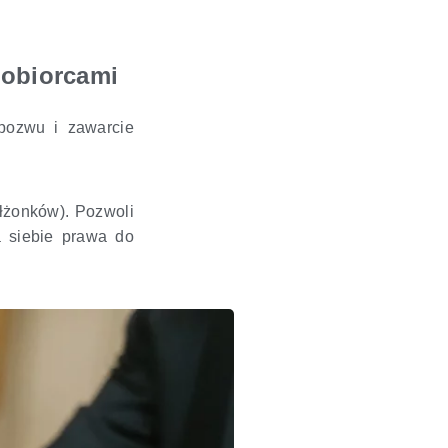
tobiorcami
pozwu i zawarcie
łżonków). Pozwoli
a siebie prawa do