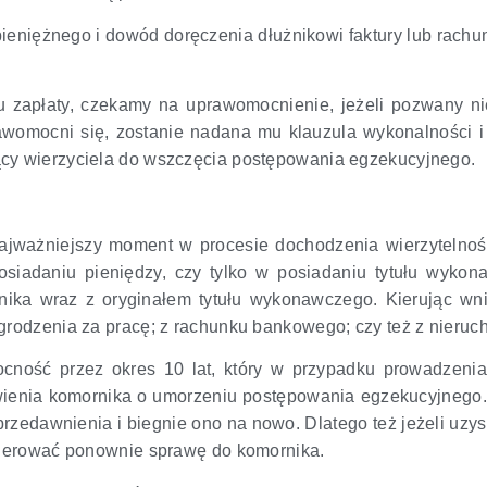
eniężnego i dowód doręczenia dłużnikowi faktury lub rachun
u zapłaty, czekamy na uprawomocnienie, jeżeli pozwany ni
rawomocni się, zostanie nadana mu klauzula wykonalności 
ący wierzyciela do wszczęcia postępowania egzekucyjnego.
ajważniejszy moment w procesie dochodzenia wierzytelnośc
posiadaniu pieniędzy, czy tylko w posiadaniu tytułu wyko
ika wraz z oryginałem tytułu wykonawczego. Kierując w
grodzenia za pracę; z rachunku bankowego; czy też z nieruc
ność przez okres 10 lat, który w przypadku prowadzenia
owienia komornika o umorzeniu postępowania egzekucyjnego
zedawnienia i biegnie ono na nowo. Dlatego też jeżeli uzy
skierować ponownie sprawę do komornika.