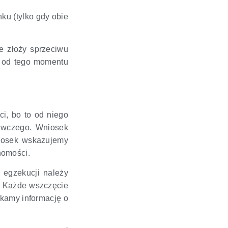
ku (tylko gdy obie
e złoży sprzeciwu
i od tego momentu
i, bo to od niego
nawczego. Wniosek
niosek wskazujemy
homości.
 egzekucji należy
. Każde wszczęcie
skamy informację o