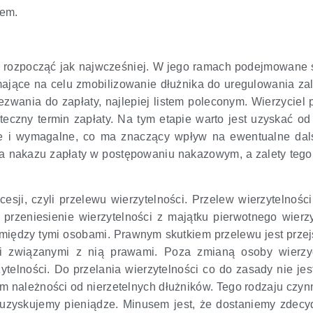
iem.
eży rozpocząć jak najwcześniej. W jego ramach podejmowane 
mające na celu zmobilizowanie dłużnika do uregulowania zal
zwania do zapłaty, najlepiej listem poleconym. Wierzyciel
teczny termin zapłaty. Na tym etapie warto jest uzyskać o
e i wymagalne, co ma znaczący wpływ na ewentualne dal
a nakazu zapłaty w postępowaniu nakazowym, a zalety tego
sji, czyli przelewu wierzytelności. Przelew wierzytelności
 przeniesienie wierzytelności z majątku pierwotnego wierz
 między tymi osobami. Prawnym skutkiem przelewu jest prze
i związanymi z nią prawami. Poza zmianą osoby wierzyc
telności. Do przelania wierzytelności co do zasady nie je
m należności od nierzetelnych dłużników. Tego rodzaju czy
 uzyskujemy pieniądze. Minusem jest, że dostaniemy zdecy