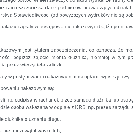
rczego powód winien załączyć do sądu wydruk ze strony Cen
gdzie zamieszczone są dane podmiotów prowadzących działal
terstwa Sprawiedliwości (od powyższych wydruków nie są pobi
 nakazu zapłaty w postępowaniu nakazowym bądź upomina
azowym jest tytułem zabezpieczenia, co oznacza, że mo
ości poprzez zajęcie mienia dłużnika, niemniej w tym p
a przez wierzyciela zaliczki,
płaty w postępowaniu nakazowym musi opłacić wpis sądowy.
tępowaniu nakazowym są:
zyli np. podpisany rachunek przez samego dłużnika lub oso
dzie osoba wskazana w odpisie z KRS, np. prezes zarządu s
e dłużnika o uznaniu długu,
 nie budzi wątpliwości, lub,