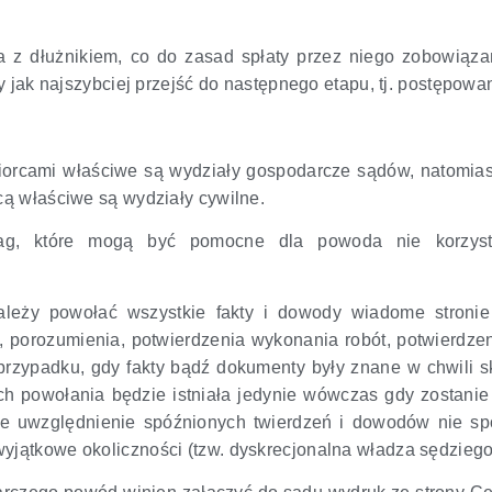
 z dłużnikiem, co do zasad spłaty przez niego zobowiąza
eży jak najszybciej przejść do następnego etapu, tj. postępow
biorcami właściwe są wydziały gospodarcze sądów, natomia
rcą właściwe są wydziały cywilne.
uwag, które mogą być pomocne dla powoda nie korzys
ależy powołać wszystkie fakty i dowody wiadome stroni
, porozumienia, potwierdzenia wykonania robót, potwierdze
 przypadku, gdy fakty bądź dokumenty były znane w chwili 
ch powołania będzie istniała jedynie wówczas gdy zostanie
że uwzględnienie spóźnionych twierdzeń i dowodów nie s
yjątkowe okoliczności (tzw. dyskrecjonalna władza sędziego