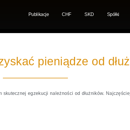
Publikacje
CHF
SKD
Spółki
zyskać pieniądze od dłu
 skutecznej egzekucji należności od dłużników. Najczęściej