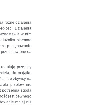
są różne działania
egłości. Działania
 przedstawia w nim
d dłużnika pisemne
sze postępowanie
 przedstawione są
 regulują przepisy
yciela, do majątku
jście ze zbywcy na
iela przelew nie
st potrzebna zgoda
nność jest pewnego
dowanie mniej niż