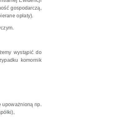
tralnej Ewidencji
ność gospodarczą,
erane opłaty).
wczym.
żemy wystąpić do
rzypadku komornik
bę upoważnioną np.
półki),