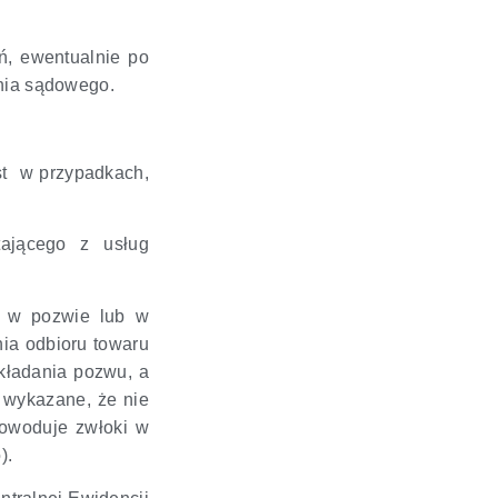
ń, ewentualnie po
ania sądowego.
st w przypadkach,
tającego z usług
e w pozwie lub w
nia odbioru towaru
składania pozwu, a
 wykazane, że nie
powoduje zwłoki w
).