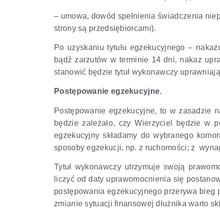
– umowa, dowód spełnienia świadczenia niepi
strony są przedsiębiorcami).
Po uzyskaniu tytułu egzekucyjnego – nakaz
bądź zarzutów w terminie 14 dni, nakaz up
stanowić będzie tytuł wykonawczy uprawniaj
Postępowanie egzekucyjne.
Postępowanie egzekucyjne, to w zasadzie n
będzie zależało, czy Wierzyciel będzie w 
egzekucyjny składamy do wybranego komorn
sposoby egzekucji, np. z ruchomości; z wyna
Tytuł wykonawczy utrzymuje swoją prawomoc
liczyć od daty uprawomocnienia się postan
postępowania egzekucyjnego przerywa bieg pr
zmianie sytuacji finansowej dłużnika warto 