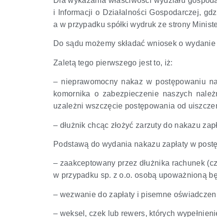
Dla wykazania właściwości wydziału gospoda
i Informacji o Działalności Gospodarczej, 
a w przypadku spółki wydruk ze strony Minis
Do sądu możemy składać wniosek o wydanie
Zaletą tego pierwszego jest to, iż:
– nieprawomocny nakaz w postępowaniu nak
komornika o zabezpieczenie naszych należn
uzależni wszczęcie postępowania od uiszczeni
– dłużnik chcąc złożyć zarzuty do nakazu za
Podstawą do wydania nakazu zapłaty w pos
– zaakceptowany przez dłużnika rachunek (c
w przypadku sp. z o.o. osobą upoważnioną bę
– wezwanie do zapłaty i pisemne oświadczeni
– weksel, czek lub rewers, których wypełnienie