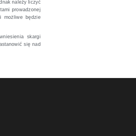
dnak należy liczyć
ztami prowadzonej
ci możliwe będzie
niesienia skargi
zastanowić się nad