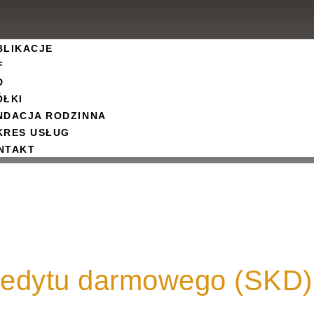
BLIKACJE
F
D
ÓŁKI
NDACJA RODZINNA
KRES USŁUG
NTAKT
redytu darmowego (SKD)