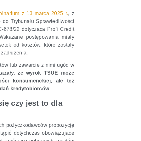
binarium z 13 marca 2025 r.
, z
ne do Trybunału Sprawiedliwości
C-678/22 dotycząca Profi Credit
Wskazane postępowania miały
etek od kosztów, które zostały
 zadłużenia.
ntów lub zawarcie z nimi ugód w
kazały, że wyrok TSUE może
ci konsumenckiej, ale też
ądań kredytobiorców.
ę czy jest to dla
woich pożyczkodawców propozycję
tąpić dotychczas obowiązujące
ot części już pobranych kosztów