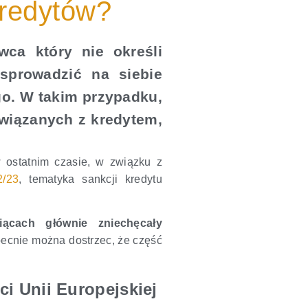
kredytów?
wca który nie określi
sprowadzić na siebie
o. W takim przypadku,
wiązanych z kredytem,
w ostatnim czasie, w związku z
2/23
, tematyka sankcji kredytu
ącach głównie zniechęcały
becnie można dostrzec, że część
i Unii Europejskiej