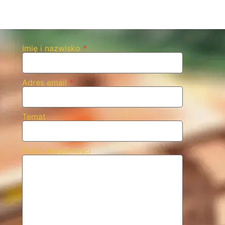
Imię i nazwisko
*
Adres email
*
Temat
Treść wiadomości