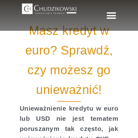
Masz kredyt w
FUNDACJA RODZINNA
ZAKRES USŁUG
euro? Sprawdź,
czy możesz go
unieważnić!
Unieważnienie kredytu w euro
lub USD nie jest tematem
poruszanym tak często, jak