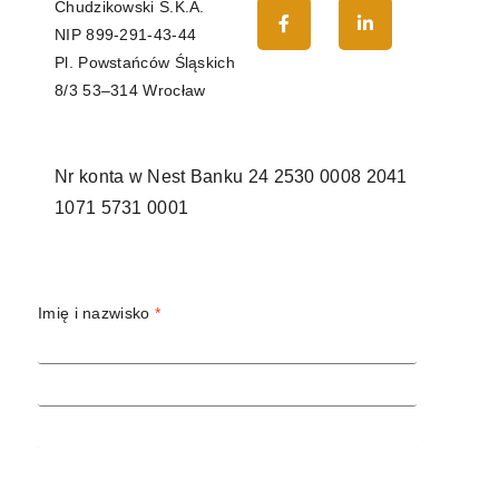
Chudzikowski S.K.A.
NIP
899-291-43-44
Pl. Powstańców Śląskich
8/3 53–314 Wrocław
Nr konta w Nest Banku
24 2530 0008 2041
1071 5731 0001
Imię i nazwisko
*
Adres email
*
Temat
Treść wiadomości