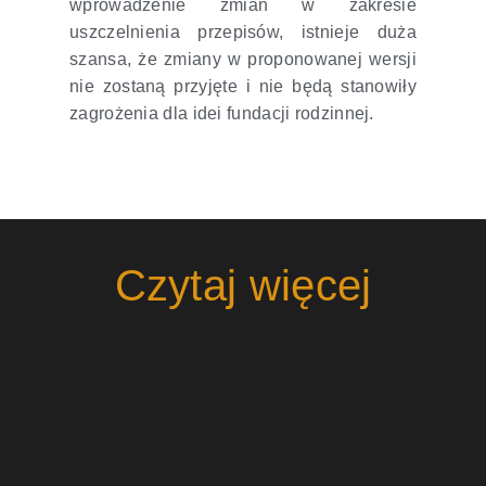
wprowadzenie zmian w zakresie
uszczelnienia przepisów, istnieje duża
szansa, że zmiany w proponowanej wersji
nie zostaną przyjęte i nie będą stanowiły
zagrożenia dla idei fundacji rodzinnej.
Czytaj więcej