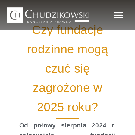
Czy fundacje
FUNDACJA RO
ZAKRES USŁUG
rodzinne mogą
czuć się
zagrożone w
2025 roku?
Od połowy sierpnia 2024 r.