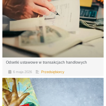
Odsetki ustawowe w transakcjach handlowych​
6 maja 2026
Przedsiębiorcy
•
•