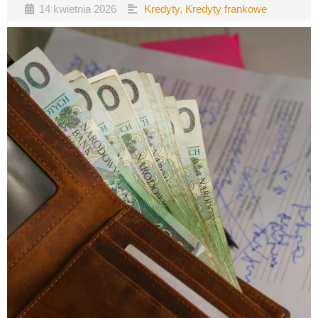
14 kwietnia 2026
Kredyty
,
Kredyty frankowe
•
•