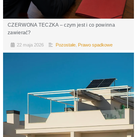
CZERWONA TECZKA – czym jest i co powinna
zawierać?
22 maja 2026
Pozostałe
,
Prawo spadkowe
•
•