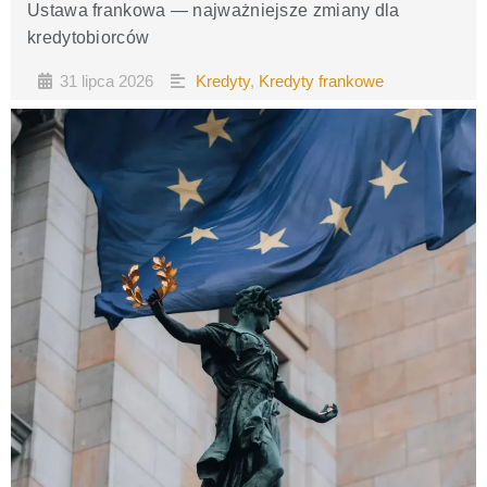
Ustawa frankowa — najważniejsze zmiany dla
kredytobiorców
31 lipca 2026
Kredyty
,
Kredyty frankowe
•
•