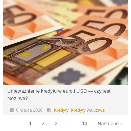
Unieważnienie kredytu w euro i USD — czy jest
możliwe?
6 marca 2026
Kredyty
,
Kredyty walutowe
•
•
1
2
3
…
14
Następne »