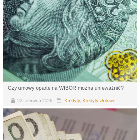
Czy umowy oparte na WIBOR można unieważnić?
22 czerwca 2026
Kredyty
,
Kredyty złotowe
•
•