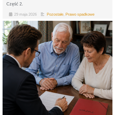
Część 2.​
29 maja 2026
Pozostałe
,
Prawo spadkowe
•
•